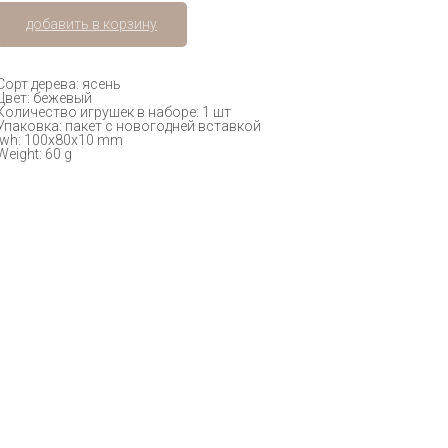
добавить в корзину
Сорт дерева: ясень
Цвет: бежевый
Количество игрушек в наборе: 1 шт
Упаковка: пакет с новогодней вставкой
lwh: 100x80x10 mm
Weight: 60 g