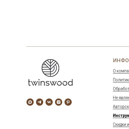
ИНФО
О компа
Политик
Обработ
Не явля
Авторск
Инструк
Скидки 