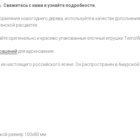
. Свяжитесь с нами и узнайте подробности.
ормления новогоднего дерева, используйте в качестве дополнения
енской расцветке.
айте оригинально и красиво упакованные елочные игрушки Twins
крашений
для вдохновения.
я из настоящего российского ясеня. Он распространен в Амурской
вкой размер 100х80 мм