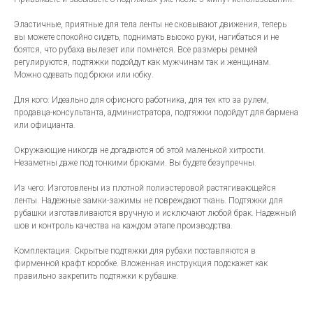
Эластичные, приятные для тела ленты не сковывают движения, теперь
вы можете спокойно сидеть, поднимать высоко руки, нагибаться и не
боятся, что рубаха вылезет или помнется. Все размеры ремней
регулируются, подтяжки подойдут как мужчинам так и женщинам.
Можно одевать под брюки или юбку.
Для кого: Идеально для офисного работника, для тех кто за рулем,
продавца-консультанта, администратора, подтяжки подойдут для бармена
или официанта.
Окружающие никогда не догадаются об этой маленькой хитрости.
Незаметны даже под тонкими брюками. Вы будете безупречны.
Из чего: Изготовлены из плотной полиэстеровой растягивающейся
ленты. Надежные замки-зажимы не повреждают ткань. Подтяжки для
рубашки изготавливаются вручную и исключают любой брак. Надежный
шов и контроль качества на каждом этапе производства.
Комплектация: Скрытые подтяжки для рубахи поставляются в
фирменной крафт коробке. Вложенная инструкция подскажет как
правильно закрепить подтяжки к рубашке.