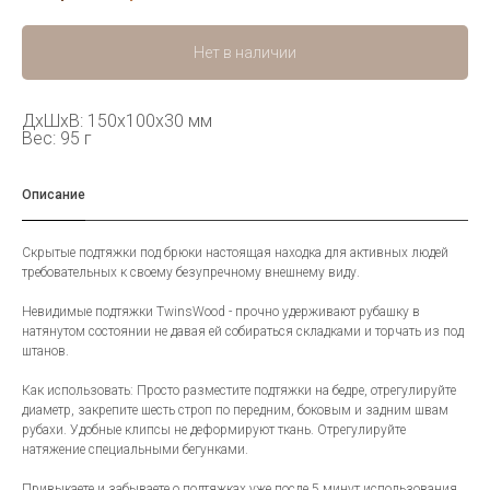
Нет в наличии
ДxШxВ: 150x100x30 мм
Вес: 95 г
Описание
Скрытые подтяжки под брюки настоящая находка для активных людей
требовательных к своему безупречному внешнему виду.
Невидимые подтяжки TwinsWood - прочно удерживают рубашку в
натянутом состоянии не давая ей собираться складками и торчать из под
штанов.
Как использовать: Просто разместите подтяжки на бедре, отрегулируйте
диаметр, закрепите шесть строп по передним, боковым и задним швам
рубахи. Удобные клипсы не деформируют ткань. Отрегулируйте
натяжение специальными бегунками.
Привыкаете и забываете о подтяжках уже после 5 минут использования.